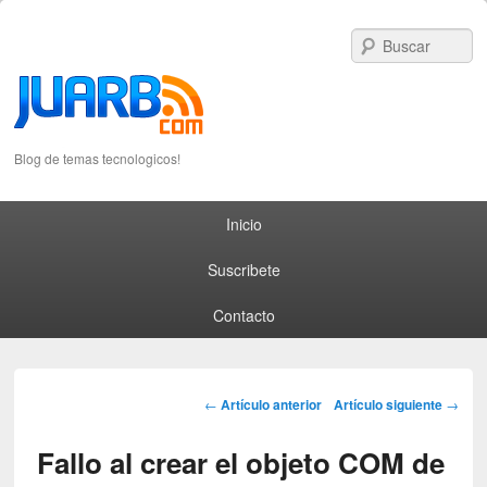
S
Blog de temas tecnologicos!
Primary menu
Skip to primary content
Skip to secondary content
Inicio
Suscribete
Contacto
Post navigation
←
Artículo anterior
Artículo siguiente
→
Fallo al crear el objeto COM de