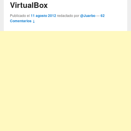
VirtualBox
Publicado el
11 agosto 2012
redactado por
@Juarbo
—
62
Comentarios ↓