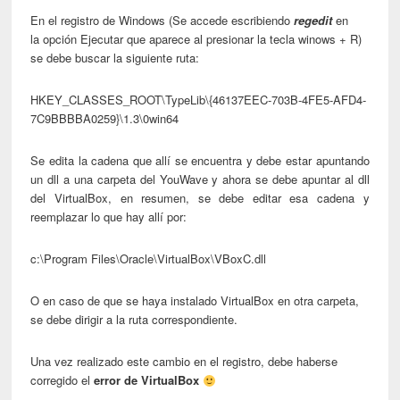
En el registro de Windows (Se accede escribiendo
regedit
en
la opción Ejecutar que aparece al presionar la tecla winows + R)
se debe buscar la siguiente ruta:
HKEY_CLASSES_ROOT\TypeLib\{46137EEC-703B-4FE5-AFD4-
7C9BBBBA0259}\1.3\0win64
Se edita la cadena que allí se encuentra y debe estar apuntando
un dll a una carpeta del YouWave y ahora se debe apuntar al dll
del VirtualBox, en resumen, se debe editar esa cadena y
reemplazar lo que hay allí por:
c:\Program Files\Oracle\VirtualBox\VBoxC.dll
O en caso de que se haya instalado VirtualBox en otra carpeta,
se debe dirigir a la ruta correspondiente.
Una vez realizado este cambio en el registro, debe haberse
corregido el
error de VirtualBox