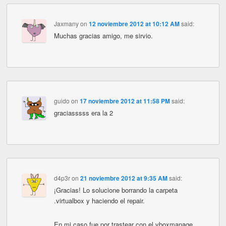
Jaxmany
on
12 noviembre 2012 at 10:12 AM
said:
Muchas gracias amigo, me sirvio.
guido
on
17 noviembre 2012 at 11:58 PM
said:
graciasssss era la 2
d4p3r
on
21 noviembre 2012 at 9:35 AM
said:
¡Gracias! Lo solucione borrando la carpeta
.virtualbox y haciendo el repair.
En mi caso fue por trastear con el vboxmanage…