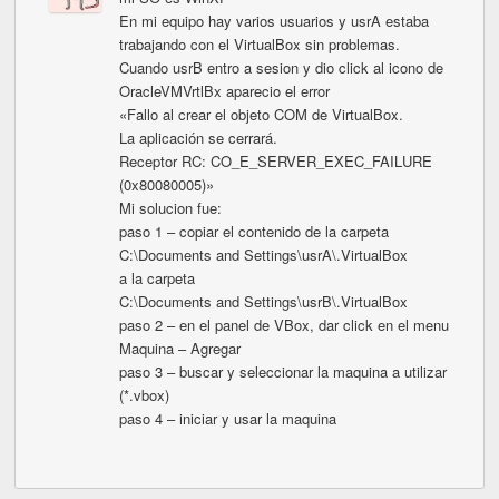
En mi equipo hay varios usuarios y usrA estaba
trabajando con el VirtualBox sin problemas.
Cuando usrB entro a sesion y dio click al icono de
OracleVMVrtlBx aparecio el error
«Fallo al crear el objeto COM de VirtualBox.
La aplicación se cerrará.
Receptor RC: CO_E_SERVER_EXEC_FAILURE
(0x80080005)»
Mi solucion fue:
paso 1 – copiar el contenido de la carpeta
C:\Documents and Settings\usrA\.VirtualBox
a la carpeta
C:\Documents and Settings\usrB\.VirtualBox
paso 2 – en el panel de VBox, dar click en el menu
Maquina – Agregar
paso 3 – buscar y seleccionar la maquina a utilizar
(*.vbox)
paso 4 – iniciar y usar la maquina