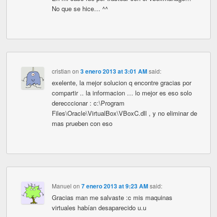
No que se hice… ^^
cristian
on
3 enero 2013 at 3:01 AM
said:
exelente, la mejor solucion q encontre gracias por
compartir .. la informacion … lo mejor es eso solo
derecccionar : c:\Program
Files\Oracle\VirtualBox\VBoxC.dll , y no eliminar de
mas prueben con eso
Manuel
on
7 enero 2013 at 9:23 AM
said:
Gracias man me salvaste :c mis maquinas
virtuales habían desaparecido u.u