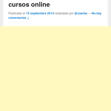
cursos online
Publicado el
15 septiembre 2014
redactado por
@Juarbo
—
No hay
comentarios ↓