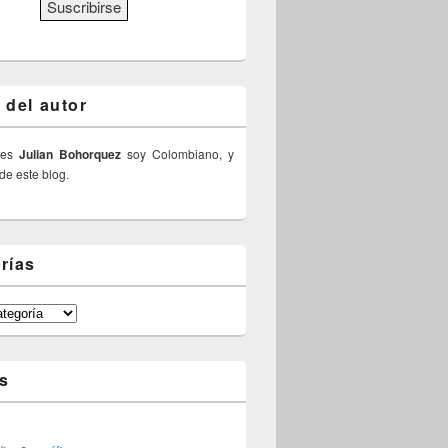
 del autor
 es
Julian Bohorquez
soy Colombiano, y
 de este blog.
rías
s