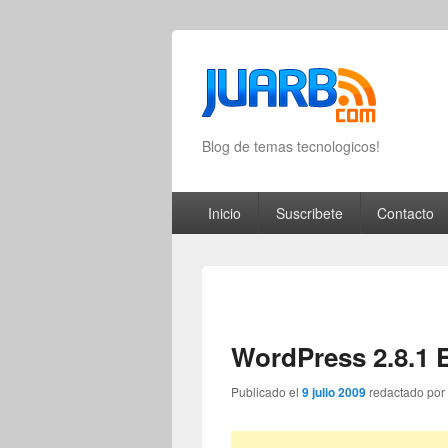
Blog de temas tecnologicos!
Primary menu
Skip to primary content
Skip to secondary content
Inicio
Suscribete
Contacto
WordPress 2.8.1 
Publicado el
9 julio 2009
redactado po