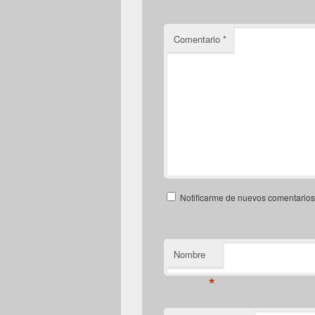
Comentario
*
Notificarme de nuevos comentarios 
Nombre
*