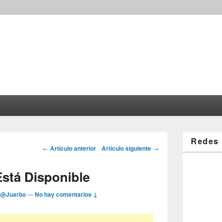
Redes 
Post navigation
←
Artículo anterior
Artículo siguiente
→
Está Disponible
r
@Juarbo
—
No hay comentarios ↓