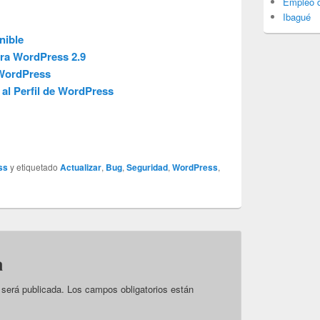
Empleo d
Ibagué
nible
ara WordPress 2.9
 WordPress
al Perfil de WordPress
ss
y etiquetado
Actualizar
,
Bug
,
Seguridad
,
WordPress
,
a
 será publicada.
Los campos obligatorios están