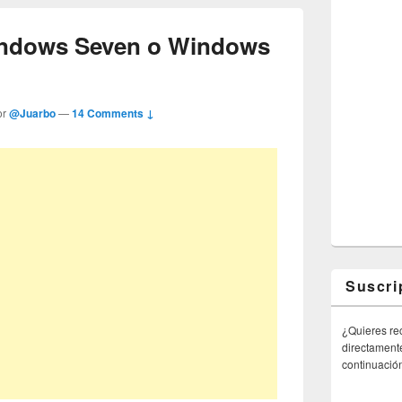
indows Seven o Windows
or
@Juarbo
—
14 Comments ↓
Suscri
¿Quieres rec
directamente
continuació