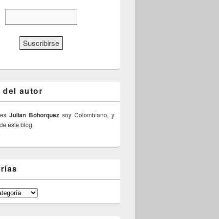
 del autor
 es
Julian Bohorquez
soy Colombiano, y
 de este blog.
rías