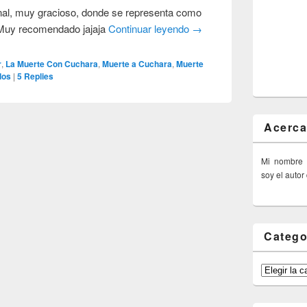
onal, muy gracioso, donde se representa como
 Muy recomendado jajaja
Continuar leyendo
→
r
,
La Muerte Con Cuchara
,
Muerte a Cuchara
,
Muerte
dos
|
5
Replies
Acerca
Mi nombre
soy el autor
Catego
Categorías