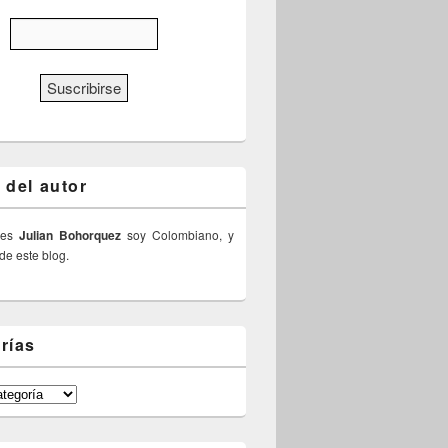
 del autor
 es
Julian Bohorquez
soy Colombiano, y
 de este blog.
rías