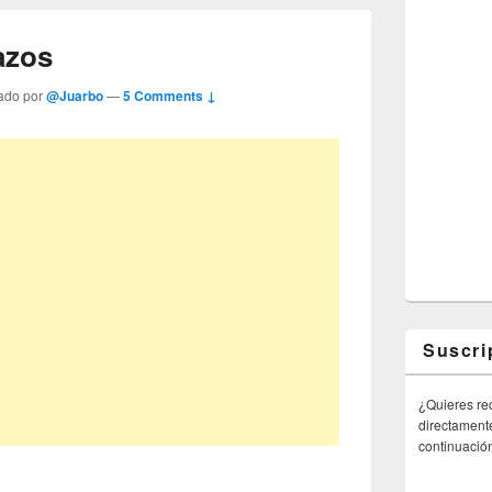
azos
ado por
@Juarbo
—
5 Comments ↓
Suscri
¿Quieres rec
directamente
continuació