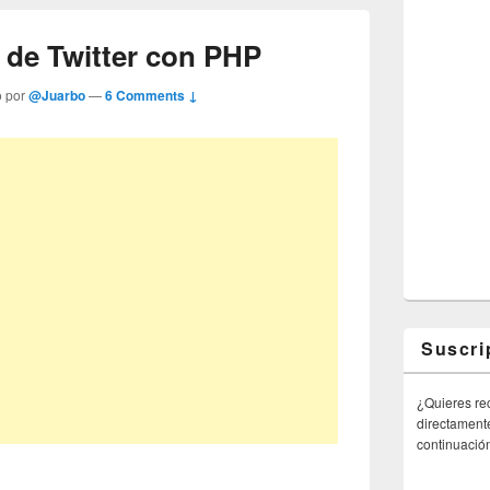
 de Twitter con PHP
o por
@Juarbo
—
6 Comments ↓
Suscri
¿Quieres rec
directamente
continuació