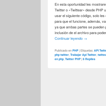
En esta oportunidad les mostrare 
Twitter o «Twittear» desde PHP 
usar el siguiente código, solo le
para que el funcione, además, val
ya que ambas partes se pueden p
inclusión de el archivo para poder
Continuar leyendo
→
Publicado en
PHP
|
Etiquetas:
API Twitt
php twitter
,
Trabajar Api Twitter
,
twitt
en php
,
Twitter PHP
|
6
Replies