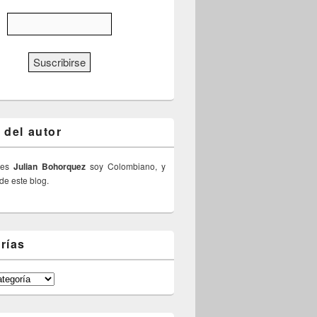
 del autor
 es
Julian Bohorquez
soy Colombiano, y
 de este blog.
rías