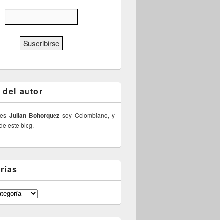
 del autor
 es
Julian Bohorquez
soy Colombiano, y
 de este blog.
rías