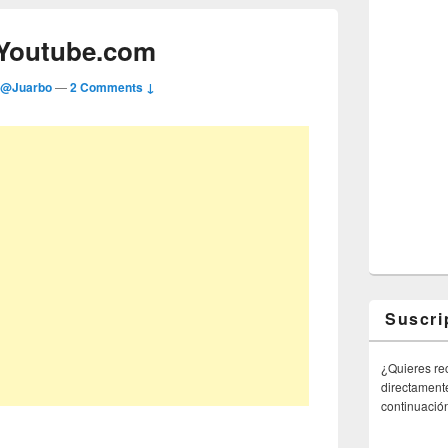
 Youtube.com
r
@Juarbo
—
2 Comments ↓
Suscri
¿Quieres rec
directamente
continuació