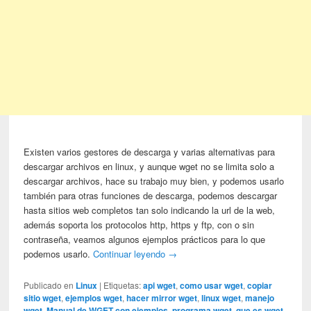
Existen varios gestores de descarga y varias alternativas para
descargar archivos en linux, y aunque wget no se limita solo a
descargar archivos, hace su trabajo muy bien, y podemos usarlo
también para otras funciones de descarga, podemos descargar
hasta sitios web completos tan solo indicando la url de la web,
además soporta los protocolos http, https y ftp, con o sin
contraseña, veamos algunos ejemplos prácticos para lo que
podemos usarlo.
Continuar leyendo
→
Publicado en
Linux
|
Etiquetas:
api wget
,
como usar wget
,
copiar
sitio wget
,
ejemplos wget
,
hacer mirror wget
,
linux wget
,
manejo
wget
,
Manual de WGET con ejemplos
,
programa wget
,
que es wget
,