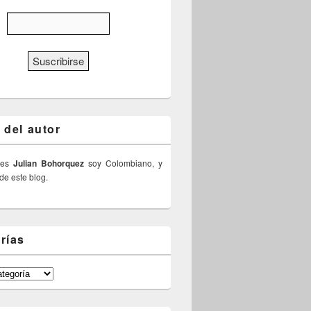
 del autor
 es
Julian Bohorquez
soy Colombiano, y
 de este blog.
rías