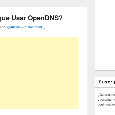
que Usar OpenDNS?
o por
@Juarbo
—
1 Comment ↓
Suscri
¿Quieres rec
directamente
continuació