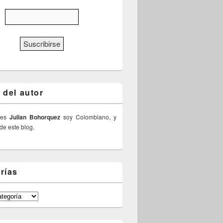
 del autor
 es
Julian Bohorquez
soy Colombiano, y
 de este blog.
rías