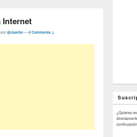
 Internet
 por
@Juarbo
—
4 Comments ↓
Suscri
¿Quieres rec
directamente
continuació