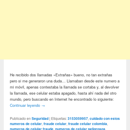
He recibido dos llamadas «Extrañas» bueno, no tan extrañas
pero si me generaron una duda… Llamaban desde este numero a
mi móvil, apenas contestaba la llamada se cortaba y, al devolver
la llamada, ese celular estaba apagado, hasta ahí nada del otro
mundo, pero buscando en Internet he encontrado lo siguiente:
Continuar leyendo
→
Publicado en
Seguridad
|
Etiquetas:
3153059957
,
cuidado con estos
numeros de celular
,
fraude celular
,
fraude celular colombia
,
numeros de celular fraude
,
numeros de celular peligrosos
,