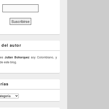
 del autor
 es
Julian Bohorquez
soy Colombiano, y
 de este blog.
rías