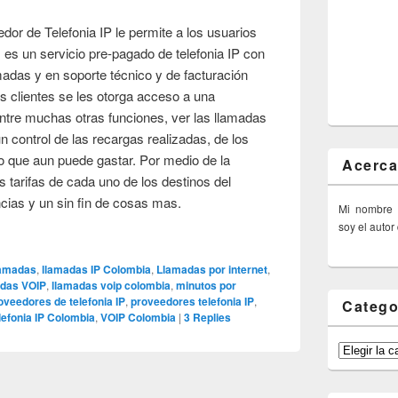
edor de Telefonia IP le permite a los usuarios
, es un servicio pre-pagado de telefonia IP con
madas y en soporte técnico y de facturación
s clientes se les otorga acceso a una
ntre muchas otras funciones, ver las llamadas
un control de las recargas realizadas, de los
o que aun puede gastar. Por medio de la
Acerca
 tarifas de cada uno de los destinos del
ias y un sin fin de cosas mas.
Mi nombre
soy el autor
lamadas
,
llamadas IP Colombia
,
Llamadas por internet
,
das VOIP
,
llamadas voip colombia
,
minutos por
oveedores de telefonia IP
,
proveedores telefonia IP
,
Catego
lefonia IP Colombia
,
VOIP Colombia
|
3
Replies
Categorías