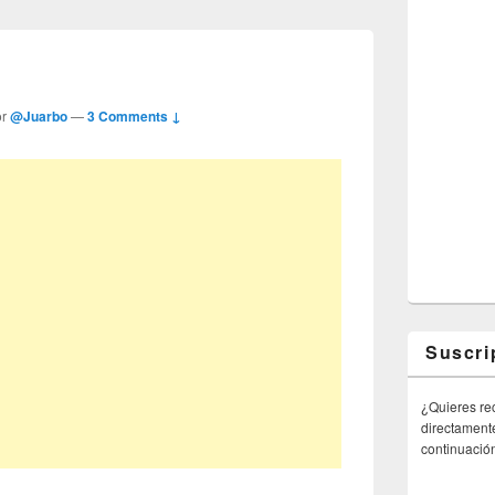
or
@Juarbo
—
3 Comments ↓
Suscri
¿Quieres rec
directamente
continuació