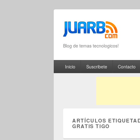
Blog de temas tecnologicos!
Primary menu
Skip to primary content
Skip to secondary content
Inicio
Suscribete
Contacto
ARTÍCULOS ETIQUETA
GRATIS TIGO