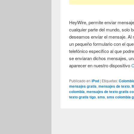
HeyWire, permite enviar mensajes
cualquier parte del mundo, solo ba
deseamos enviar el mensaje. Al 
un pequeño formulario con el qu
telefónico especifico al que pod
se enviaran dichos mensajes, una
aparecer en nuestro dispositivo
C
Publicado en
iPod
|
Etiquetas:
Colombi
mensajes gratis
,
mensajes de texto
,
M
colombia
,
mensajes de texto gratis c
texto gratis tigo
,
sms
,
sms colombia g