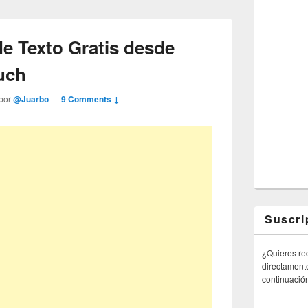
e Texto Gratis desde
uch
 por
@Juarbo
—
9 Comments ↓
Suscri
¿Quieres rec
directamente
continuació