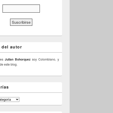
 del autor
 es
Julian Bohorquez
soy Colombiano, y
 de este blog.
rías