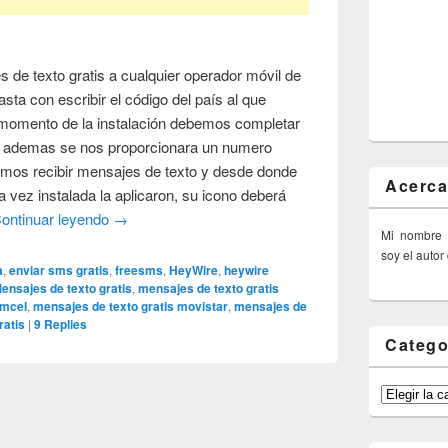
 de texto gratis a cualquier operador móvil de
sta con escribir el código del país al que
momento de la instalación debemos completar
e ademas se nos proporcionara un numero
remos recibir mensajes de texto y desde donde
Acerca
 vez instalada la aplicaron, su icono deberá
ontinuar leyendo
→
Mi nombre
soy el autor
a
,
enviar sms gratis
,
freesms
,
HeyWire
,
heywire
ensajes de texto gratis
,
mensajes de texto gratis
omcel
,
mensajes de texto gratis movistar
,
mensajes de
ratis
|
9
Replies
Catego
Categorías