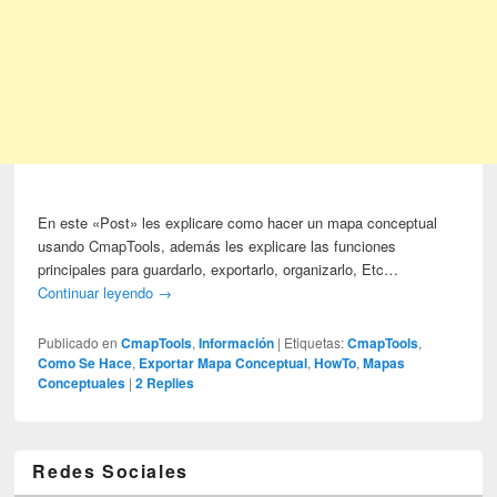
En este «Post» les explicare como hacer un mapa conceptual
usando CmapTools, además les explicare las funciones
principales para guardarlo, exportarlo, organizarlo, Etc…
Continuar leyendo
→
Publicado en
CmapTools
,
Información
|
Etiquetas:
CmapTools
,
Como Se Hace
,
Exportar Mapa Conceptual
,
HowTo
,
Mapas
Conceptuales
|
2
Replies
Redes Sociales