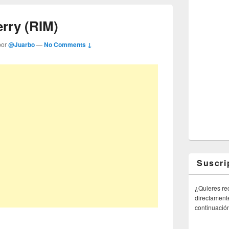
erry (RIM)
por
@Juarbo
—
No Comments ↓
Suscri
¿Quieres rec
directamente
continuació