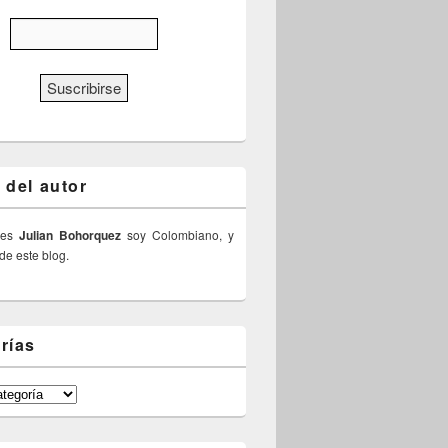
 del autor
 es
Julian Bohorquez
soy Colombiano, y
 de este blog.
rías