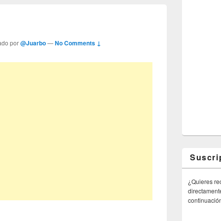
ado por
@Juarbo
—
No Comments ↓
Suscri
¿Quieres rec
directamente
continuació