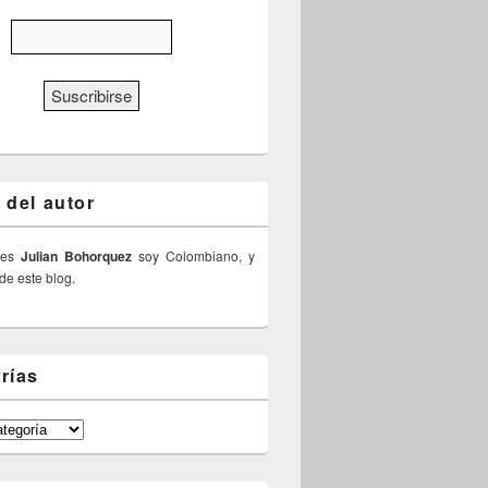
 del autor
 es
Julian Bohorquez
soy Colombiano, y
 de este blog.
rías