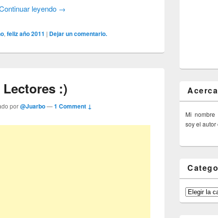
Continuar leyendo
→
ño
,
feliz año 2011
|
Dejar un comentario.
Lectores :)
Acerca
ado por
@Juarbo
—
1 Comment ↓
Mi nombre
soy el autor
Catego
Categorías