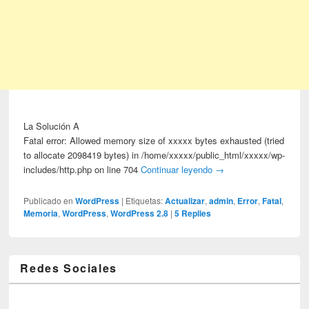
La Solución A
Fatal error: Allowed memory size of xxxxx bytes exhausted (tried
to allocate 2098419 bytes) in /home/xxxxx/public_html/xxxxx/wp-
includes/http.php on line 704
Continuar leyendo
→
Publicado en
WordPress
|
Etiquetas:
Actualizar
,
admin
,
Error
,
Fatal
,
Memoria
,
WordPress
,
WordPress 2.8
|
5
Replies
Redes Sociales