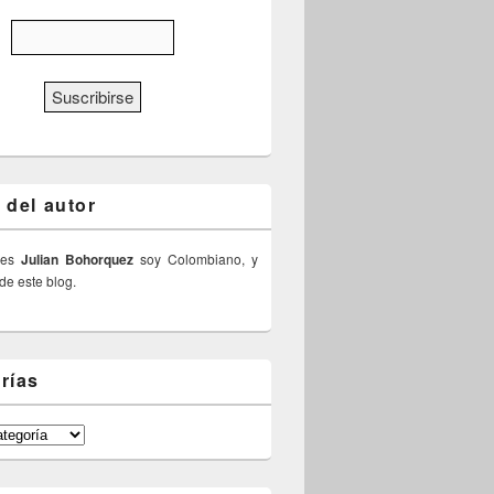
 del autor
 es
Julian Bohorquez
soy Colombiano, y
 de este blog.
rías