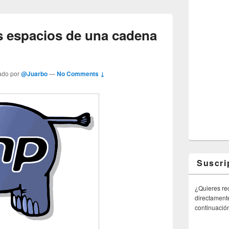
os espacios de una cadena
ado por
@Juarbo
—
No Comments ↓
Suscri
¿Quieres rec
directamente
continuació