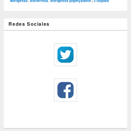
wordpress
,
WordPress
,
Wordpress phpmyadmin
|
3
Replies
Redes Sociales