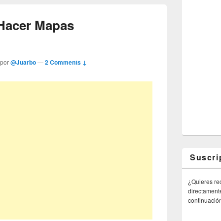
Hacer Mapas
 por
@Juarbo
—
2 Comments ↓
Suscri
¿Quieres rec
directamente
continuació