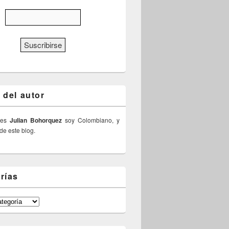
 del autor
 es
Julian Bohorquez
soy Colombiano, y
 de este blog.
rías