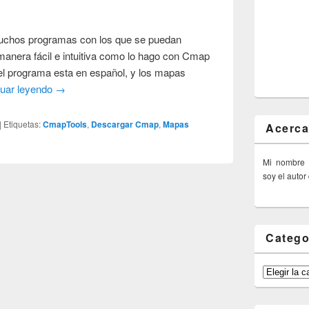
uchos programas con los que se puedan
anera fácil e intuitiva como lo hago con Cmap
 el programa esta en español, y los mapas
nuar leyendo
→
|
Etiquetas:
CmapTools
,
Descargar Cmap
,
Mapas
Acerca
Mi nombre
soy el autor
Catego
Categorías