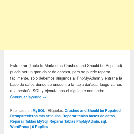
Este error (Table Is Marked as Crashed and Should be Repaired)
puede ser un gran dolor de cabeza, pero se puede reparar
fácilmente, solo debemos dirigirnos al PhpMyAdmin y entrar a la
base de datos donde se encuentra la tabla dañada, luego vamos
a la pestaña SQL y ejecutamos el siguiente comando:
Continuar leyendo
→
Publicado en
MySQL
|
Etiquetas:
Crashed and Should be Repaired
,
Desaparecieron mis articulos
,
Reparar tablas bases de datos
,
Reparar Tablas MySql
,
Reparar Tablas PhpMyAdmin
,
sql
,
WordPress
|
6
Replies