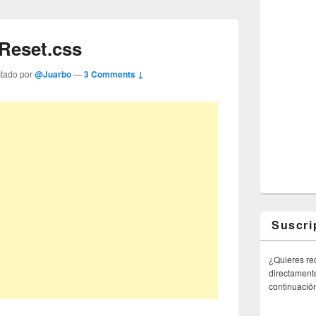
 Reset.css
ctado por
@Juarbo
—
3 Comments ↓
Suscri
¿Quieres rec
directamente
continuació