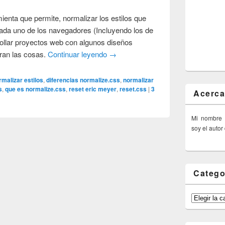
ienta que permite, normalizar los estilos que
cada uno de los navegadores (Incluyendo los de
rollar proyectos web con algunos diseños
aran las cosas.
Continuar leyendo
→
malizar estilos
,
diferencias normalize.css
,
normalizar
s
,
que es normalize.css
,
reset eric meyer
,
reset.css
|
3
Acerca
Mi nombre
soy el autor
Catego
Categorías