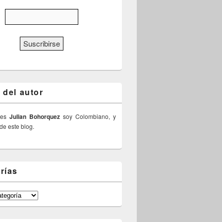
 del autor
 es
Julian Bohorquez
soy Colombiano, y
 de este blog.
rías