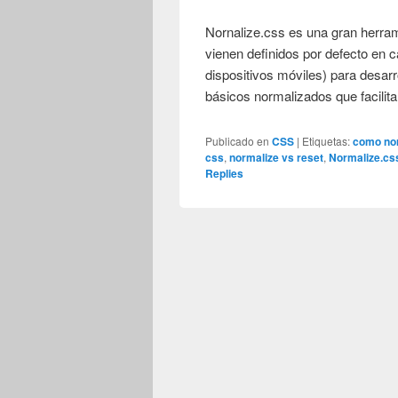
Nornalize.css es una gran herram
vienen definidos por defecto en 
dispositivos móviles) para desar
básicos normalizados que facilit
Publicado en
CSS
|
Etiquetas:
como nor
css
,
normalize vs reset
,
Normalize.cs
Replies