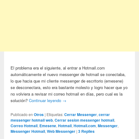
El problema era el siguiente, al entrar a Hotmail.com
automáticamente el nuevo messenger de hotmail se conectaba,
lo que hacia que mi cliente messenger de escritorio (emesene)
se desconectara, esto era bastante molesto y logro hacer que yo
no volviera a revisar mi correo hotmail en días, pero cual es la
solución?
Continuar leyendo
→
Publicado en
Otros
|
Etiquetas:
Cerrar Messenger
,
cerrar
messenger hotmail web
,
Cerrar sesion messenger hotmail
,
Correo Hotmail
,
Emesene
,
Hotmail
,
Hotmail.com
,
Messenger
,
Messenger Hotmail
,
Web Messenger
|
3
Replies