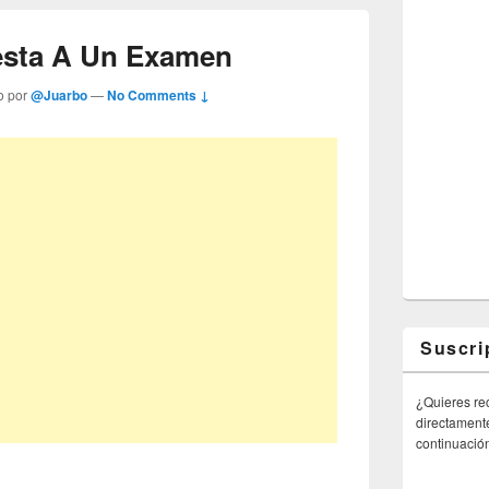
esta A Un Examen
o por
@Juarbo
—
No Comments ↓
Suscri
¿Quieres rec
directamente
continuació