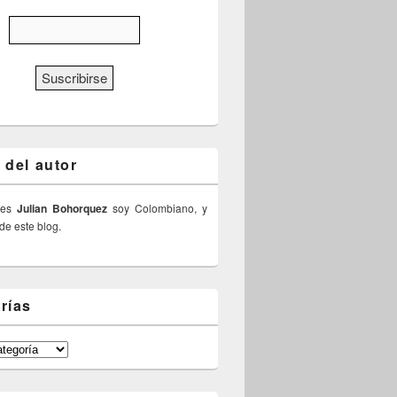
 del autor
 es
Julian Bohorquez
soy Colombiano, y
 de este blog.
rías