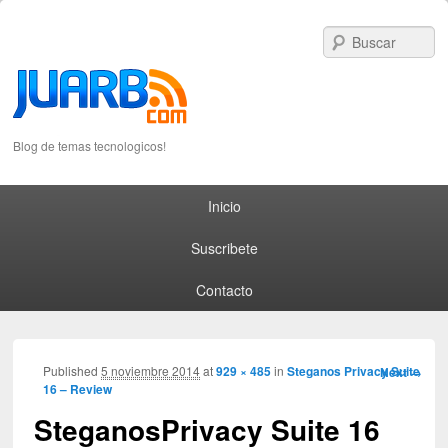
S
Blog de temas tecnologicos!
Primary menu
Skip to primary content
Skip to secondary content
Inicio
Suscribete
Contacto
Image
Published
5 noviembre 2014
at
929 × 485
in
Steganos Privacy Suite
Next →
16 – Review
navigation
SteganosPrivacy Suite 16