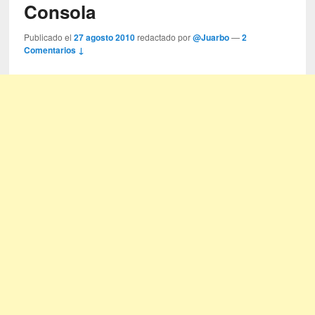
Consola
Publicado el
27 agosto 2010
redactado por
@Juarbo
—
2
Comentarios ↓