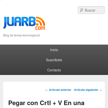
S
Blog de temas tecnologicos!
Primary menu
Skip to primary content
Skip to secondary content
Inicio
Suscribete
Contacto
Post navigation
←
Artículo anterior
Artículo siguiente
→
Pegar con Crtl + V En una