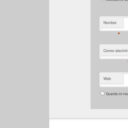
Nombre
*
Correo electró
Web
Guarda mi nom