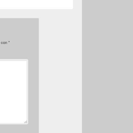
s con
*