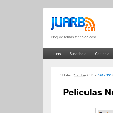
Blog de temas tecnologicos!
Primary menu
Skip to primary content
Skip to secondary content
Inicio
Suscribete
Contacto
Published
7 octubre 2011
at
570 × 353
Peliculas Ne