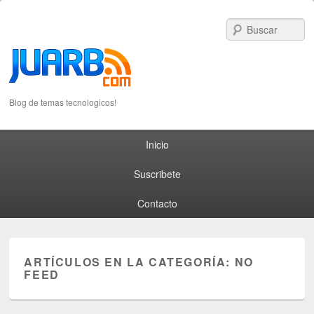
S
Blog de temas tecnologicos!
Primary menu
Skip to primary content
Skip to secondary content
Inicio
Suscribete
Contacto
ARTÍCULOS EN LA CATEGORÍA:
NO
FEED