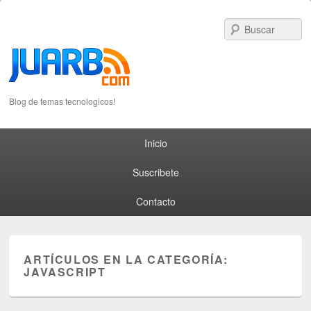
S
Blog de temas tecnologicos!
Primary menu
Skip to primary content
Skip to secondary content
Inicio
Suscribete
Contacto
ARTÍCULOS EN LA CATEGORÍA:
JAVASCRIPT