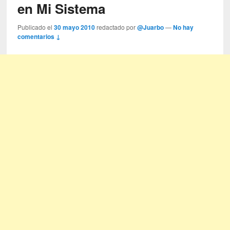
en Mi Sistema
Publicado el
30 mayo 2010
redactado por
@Juarbo
—
No hay
comentarios ↓