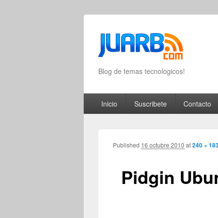
Blog de temas tecnologicos!
Primary menu
Skip to primary content
Skip to secondary content
Inicio
Suscribete
Contacto
Published
16 octubre 2010
at
240 × 18
Pidgin Ubu