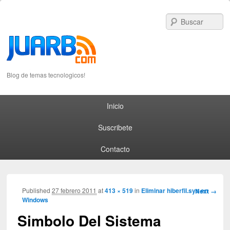
S
Blog de temas tecnologicos!
Primary menu
Skip to primary content
Skip to secondary content
Inicio
Suscribete
Contacto
Image
Published
27 febrero 2011
at
413 × 519
in
Eliminar hiberfil.sys en
Next →
Windows
navigation
Simbolo Del Sistema