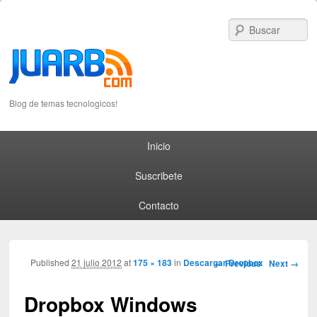
S
Blog de temas tecnologicos!
Primary menu
Skip to primary content
Skip to secondary content
Inicio
Suscribete
Contacto
Image navigation
Published
21 julio 2012
at
175 × 183
in
Descargar Dropbox
← Previous
Next →
Dropbox Windows