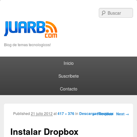
S
Blog de temas tecnologicos!
Primary menu
Skip to primary content
Skip to secondary content
Inicio
Suscribete
Contacto
Image navigation
Published
21 julio 2012
at
417 × 376
in
Descargar Dropbox
← Previous
Next →
Instalar Dropbox