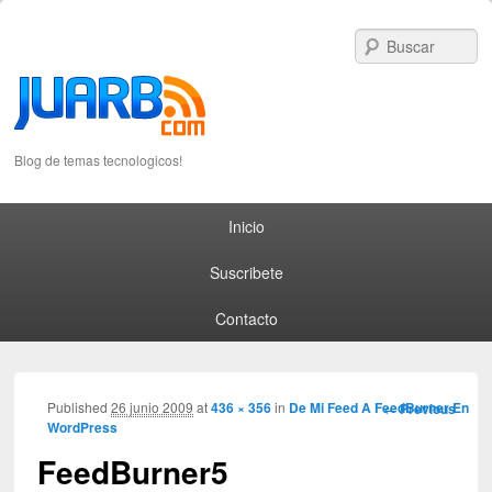
S
Blog de temas tecnologicos!
Primary menu
Skip to primary content
Skip to secondary content
Inicio
Suscribete
Contacto
Image
Published
26 junio 2009
at
436 × 356
in
De Mi Feed A FeedBurner En
← Previous
WordPress
navigation
FeedBurner5