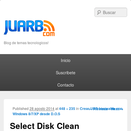
S
Blog de temas tecnologicos!
Primary menu
Skip to primary content
Skip to secondary content
Inicio
Suscribete
Contacto
Image navigation
Published
28 agosto 2014
at
448 × 235
in
Crear USB booteable con
← Previous
Next →
Windows 8/7/XP desde D.O.S
Select Disk Clean