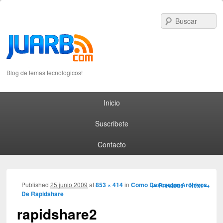
S
Blog de temas tecnologicos!
Primary menu
Skip to primary content
Skip to secondary content
Inicio
Suscribete
Contacto
Image navigation
Published
25 junio 2009
at
853 × 414
in
Como Descargar Archivos
← Previous
Next →
De Rapidshare
rapidshare2