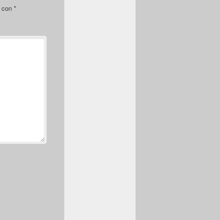
s con
*