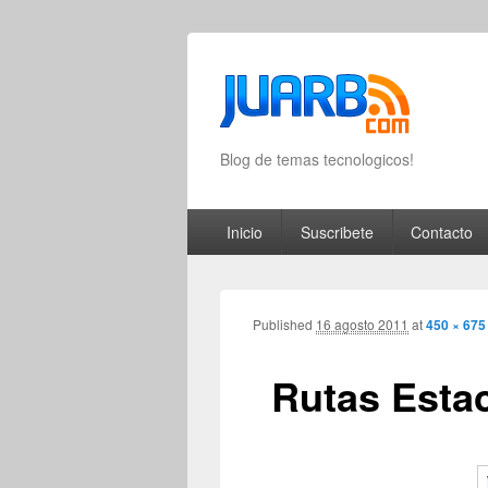
Blog de temas tecnologicos!
Primary menu
Skip to primary content
Skip to secondary content
Inicio
Suscribete
Contacto
Published
16 agosto 2011
at
450 × 675
Rutas Esta