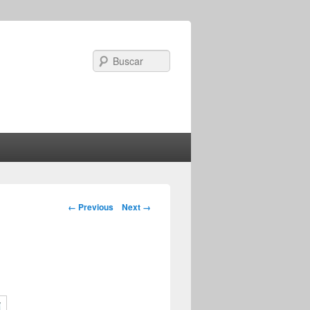
Search
Image navigation
← Previous
Next →