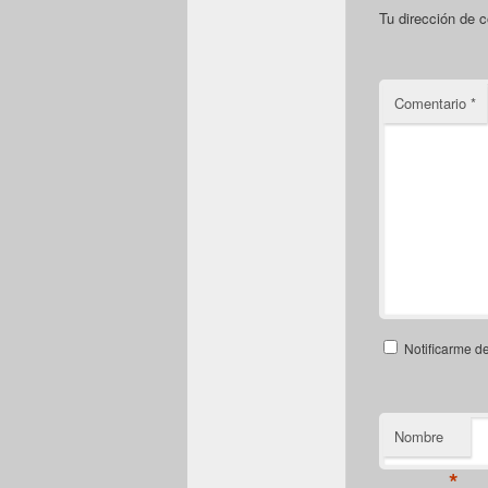
Tu dirección de c
Comentario
*
Notificarme d
Nombre
*