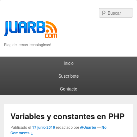
S
Blog de temas tecnologicos!
Primary menu
Skip to primary content
Skip to secondary content
Inicio
Suscribete
Contacto
Variables y constantes en PHP
Publicado el
17 junio 2016
redactado por
@Juarbo
—
No
Comments ↓