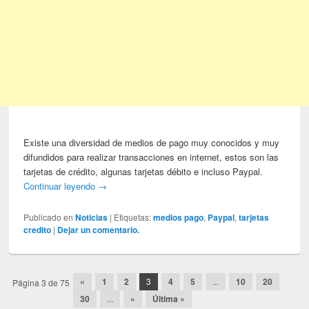
Existe una diversidad de medios de pago muy conocidos y muy
difundidos para realizar transacciones en internet, estos son las
tarjetas de crédito, algunas tarjetas débito e incluso Paypal.
Continuar leyendo
→
Publicado en
Noticias
|
Etiquetas:
medios pago
,
Paypal
,
tarjetas
credito
|
Dejar un comentario.
Post navigation
«
1
2
3
4
5
...
10
20
Página 3 de 75
30
...
»
Última »