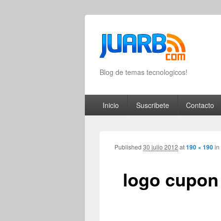
Blog de temas tecnologicos!
Primary menu
Skip to primary content
Skip to secondary content
Inicio
Suscribete
Contacto
Published
30 julio 2012
at
190 × 190
in
logo cupon