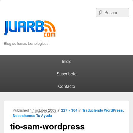
S
Blog de temas tecnologicos!
Primary menu
Skip to primary content
Skip to secondary content
Inicio
Suscribete
Contacto
I
Published
17 octubre 2009
at
227 × 304
in
Traduciendo WordPress,
Necesitamos Tu Ayuda
navig
tio-sam-wordpress