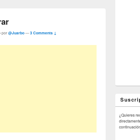
rar
o por
@Juarbo
—
3 Comments ↓
Suscri
¿Quieres rec
directamente
continuació