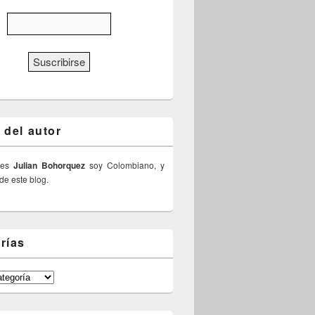
 del autor
 es
Julian Bohorquez
soy Colombiano, y
 de este blog.
rías