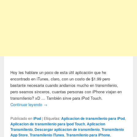
Hoy les hablare un poco de esta útil aplicación que he
encontrado en iTunes, claro, con un costo de $1.99 pero
bastante necesaria cuando andamos mucho en transmilenio,
pero seamos sinceros, cuantas personas con iPhone viajan en
transmilenio? xD … También sirve para iPod Touch.
Continuar leyendo
→
Publicado en
iPod
|
Etiquetas:
Aplicacion de transmilenio para iPod
,
Aplicacion de transmilenio para Ipod Touch
,
Aplicacion
Transmilenio
,
Descargar aplicacion de transmilenio
,
Transmilenio
App Store
,
Transmilenio iTunes
,
Transmilenio para iPhone
,