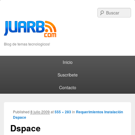
S
Blog de temas tecnologicos!
Primary menu
Skip to primary content
Skip to secondary content
Inicio
Suscribete
Contacto
I
Published
8 julio 2009
at
555 × 283
in
Requerimientos Instalación
Dspace
navig
Dspace