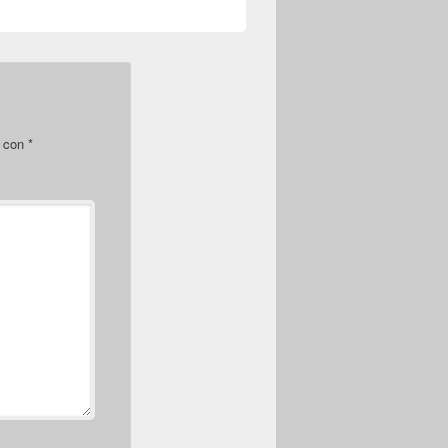
s con
*