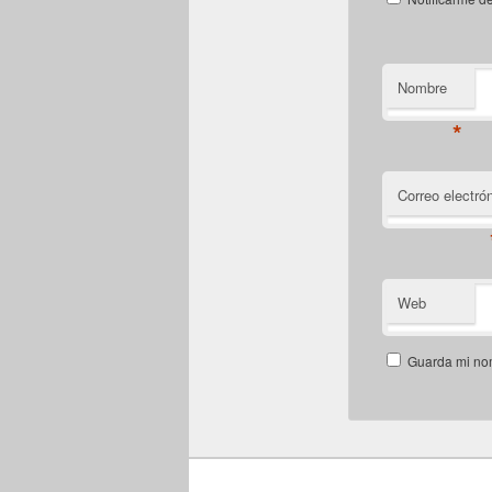
Nombre
*
Correo electró
Web
Guarda mi nom