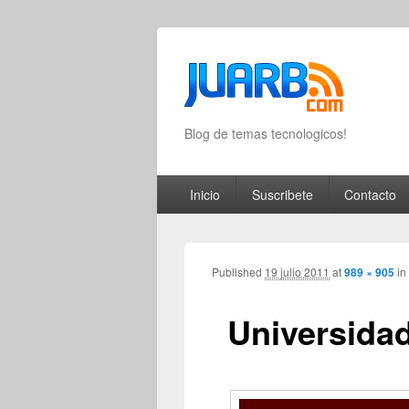
Blog de temas tecnologicos!
Primary menu
Skip to primary content
Skip to secondary content
Inicio
Suscribete
Contacto
Published
19 julio 2011
at
989 × 905
in
Universidad