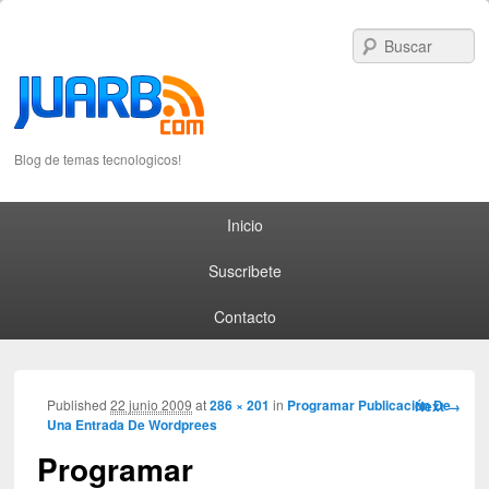
S
Blog de temas tecnologicos!
Primary menu
Skip to primary content
Skip to secondary content
Inicio
Suscribete
Contacto
Image
Published
22 junio 2009
at
286 × 201
in
Programar Publicación De
Next →
Una Entrada De Wordprees
navigation
Programar