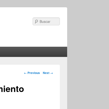
Search
Image navigation
← Previous
Next →
miento