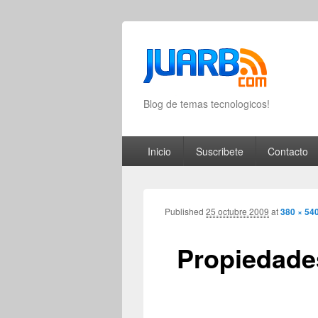
Blog de temas tecnologicos!
Primary menu
Skip to primary content
Skip to secondary content
Inicio
Suscribete
Contacto
Published
25 octubre 2009
at
380 × 54
Propiedade