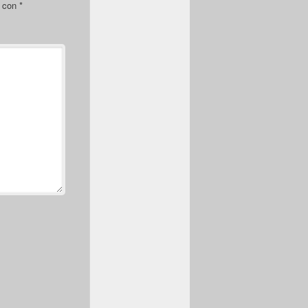
s con
*