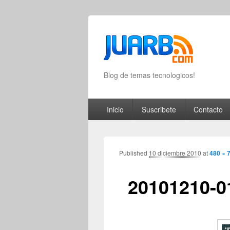
Blog de temas tecnologicos!
Primary menu
Skip to primary content
Skip to secondary content
Inicio
Suscribete
Contacto
Published
10 diciembre 2010
at
480 × 
20101210-0