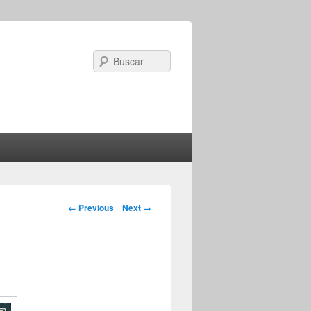
Search
Image navigation
← Previous
Next →