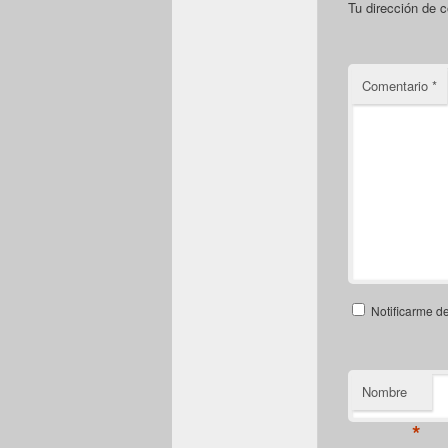
Tu dirección de c
Comentario
*
Notificarme d
Nombre
*