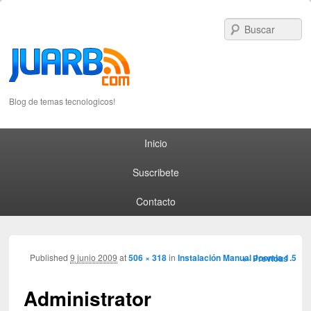
S
Blog de temas tecnologicos!
Primary menu
Skip to primary content
Skip to secondary content
Inicio
Suscribete
Contacto
Image
Published
9 junio 2009
at
506 × 318
in
Instalación Manual Joomla 1.5
← Previous
navigation
Administrator