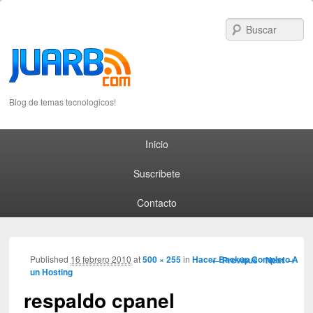
S
Blog de temas tecnologicos!
Primary menu
Skip to primary content
Skip to secondary content
Inicio
Suscribete
Contacto
Image navigation
Published
16 febrero 2010
at
500 × 255
in
Hacer Backup Completo A
← Previous
Next →
un Hosting
respaldo cpanel